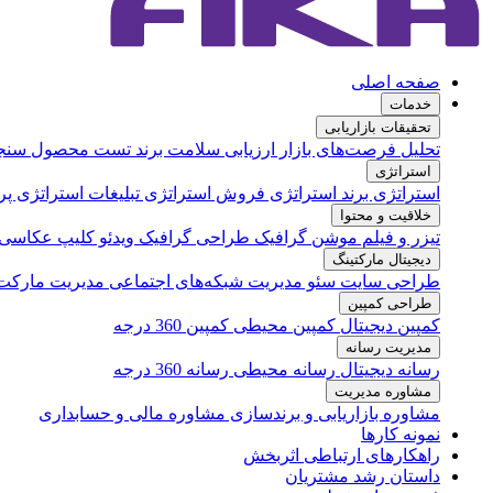
صفحه اصلی
خدمات
تحقیقات بازاریابی
تحلیل فرصت‌های بازار
ارزیابی سلامت برند
تست محصول
سنج
استراتژی
استراتژی برند
استراتژی فروش
استراتژی تبلیغات
استراتژی پر
خلاقیت و محتوا
تیزر و فیلم
موشن گرافیک
طراحی گرافیک
ویدئو کلیپ
عکاسی
دیجیتال مارکتینگ
طراحی سایت
سئو
مدیریت شبکه‌های اجتماعی
مدیریت مارکت
طراحی کمپین
کمپین دیجیتال
کمپین محیطی
کمپین 360 درجه
مدیریت رسانه
رسانه دیجیتال
رسانه محیطی
رسانه 360 درجه
مشاوره مدیریت
مشاوره بازاریابی و برندسازی
مشاوره مالی و حسابداری
نمونه کارها
راهکارهای ارتباطی اثربخش
داستان رشد مشتریان