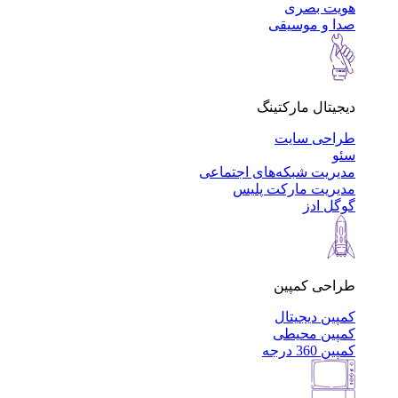
هویت بصری
صدا و موسیقی
دیجیتال مارکتینگ
طراحی سایت
سئو
مدیریت شبکه‌های اجتماعی
مدیریت مارکت پلیس
گوگل ادز
طراحی کمپین
کمپین دیجیتال
کمپین محیطی
کمپین 360 درجه