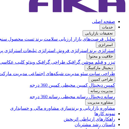
صفحه اصلی
خدمات
تحقیقات بازاریابی
تحلیل فرصت‌های بازار
ارزیابی سلامت برند
تست محصول
سنج
استراتژی
استراتژی برند
استراتژی فروش
استراتژی تبلیغات
استراتژی پر
خلاقیت و محتوا
تیزر و فیلم
موشن گرافیک
طراحی گرافیک
ویدئو کلیپ
عکاسی
دیجیتال مارکتینگ
طراحی سایت
سئو
مدیریت شبکه‌های اجتماعی
مدیریت مارکت
طراحی کمپین
کمپین دیجیتال
کمپین محیطی
کمپین 360 درجه
مدیریت رسانه
رسانه دیجیتال
رسانه محیطی
رسانه 360 درجه
مشاوره مدیریت
مشاوره بازاریابی و برندسازی
مشاوره مالی و حسابداری
نمونه کارها
راهکارهای ارتباطی اثربخش
داستان رشد مشتریان