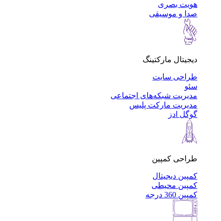
هویت بصری
صدا و موسیقی
دیجیتال مارکتینگ
طراحی سایت
سئو
مدیریت شبکه‌های اجتماعی
مدیریت مارکت پلیس
گوگل ادز
طراحی کمپین
کمپین دیجیتال
کمپین محیطی
کمپین 360 درجه